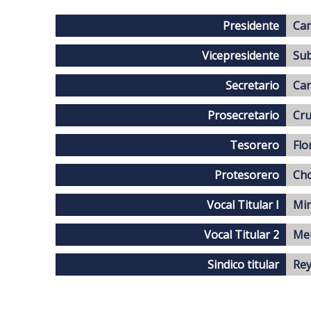
Presidente
Car
Vicepresidente
Sub
Secretario
Car
Prosecretario
Cru
Tesorero
Flo
Protesorero
Cho
Vocal Titular I
Mir
Vocal Titular 2
Men
Sindico titular
Rey