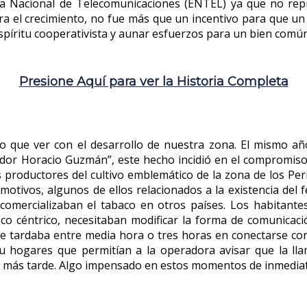
a Nacional de Telecomunicaciones (ENTEL) ya que no rep
ra el crecimiento, no fue más que un incentivo para que u
espíritu cooperativista y aunar esfuerzos para un bien común
Presione Aquí para ver la Historia Completa
o que ver con el desarrollo de nuestra zona. El mismo añ
nador Horacio Guzmán”, este hecho incidió en el compromiso
 productores del cultivo emblemático de la zona de los Per
motivos, algunos de ellos relacionados a la existencia del 
comercializaban el tabaco en otros países. Los habitan
o céntrico, necesitaban modificar la forma de comunicació
 tardaba entre media hora o tres horas en conectarse con
u hogares que permitían a la operadora avisar que la lla
ar más tarde. Algo impensado en estos momentos de inmediat