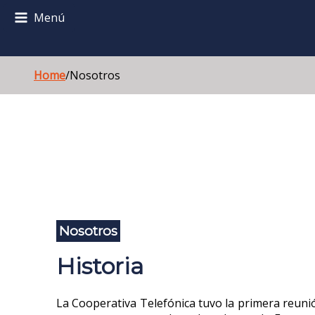
Menú
Inicio
Home
/Nosotros
Nosotros
Internet
Telefonía
Contacto
Nosotros
Socios
Historia
Guía Telefónica
La Cooperativa Telefónica tuvo la primera reunió