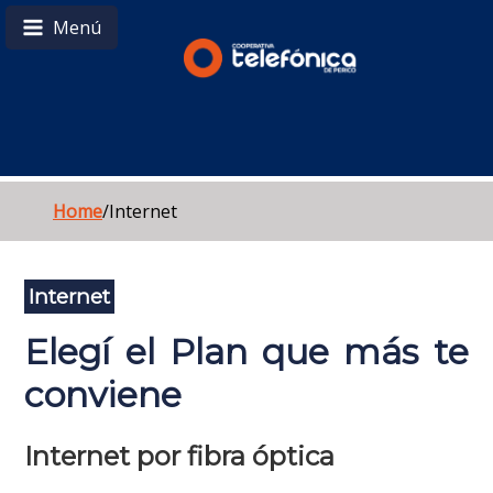
Menú
Inicio
Nosotros
Internet
Home
/Internet
Telefonía
Internet
Contacto
Elegí el Plan que más te
Socios
conviene
Guía Telefónica
Internet por fibra óptica